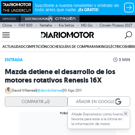
Suscríbete a nuestra newsletter y entérate de
todo antes que nadie.
¡Es GRATIS!
ESPACIOS
ELÉCTRICOS POR
China
FIAT 600
Yamaha
Kia Seltos
MG Go
Citroën Picasso 2027
ACTUALIDAD
COMPETICIÓN
COCHES
GUÍAS DE COMPRA
RANKING
ELÉCTRICOS
HÍBR
ENTRADA
3 MIN
Mazda detiene el desarrollo de los
motores rotativos Renesis 16X
David Villarreal
|
@davidvillarreal
|
10 Ago 2011
COMPARTIR
AÑADIR EN GOOGLE
Añade Diariomotor como fuente
favorita para estar a la última en
la información de motor.