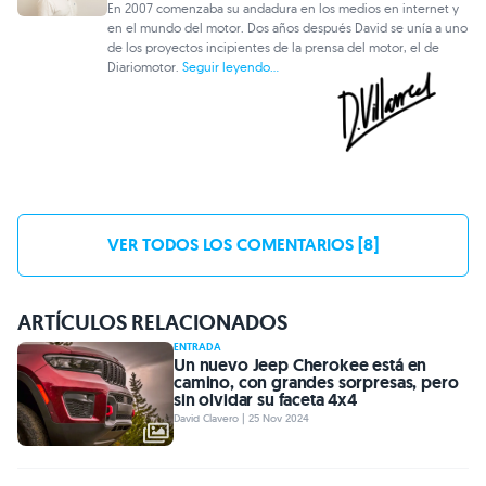
En 2007 comenzaba su andadura en los medios en internet y
en el mundo del motor. Dos años después David se unía a uno
de los proyectos incipientes de la prensa del motor, el de
Diariomotor.
Seguir leyendo...
VER TODOS LOS COMENTARIOS [8]
ARTÍCULOS RELACIONADOS
ENTRADA
Un nuevo Jeep Cherokee está en
camino, con grandes sorpresas, pero
sin olvidar su faceta 4x4
David Clavero | 25 Nov 2024