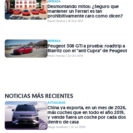
ENTRADA
Desmontando mitos: ¿Seguro que
mantener un Ferrari es tan
prohibitivamente caro como dicen?
David Clavero | 16 Ene 2017
ENTRADA
Peugeot 308 GTI a prueba: roadtrip a
Biarritz con el "anti Cupra" de Peugeot
Mario Herraiz | 22 Oct 2016
NOTICIAS MÁS RECIENTES
ACTUALIDAD
China ya exporta, en un mes de 2026,
más coches que en todo el año 2019,
y vende fuera un coche por cada dos
dentro de casa
Diego Gutiérrez | 10 Jul 2026