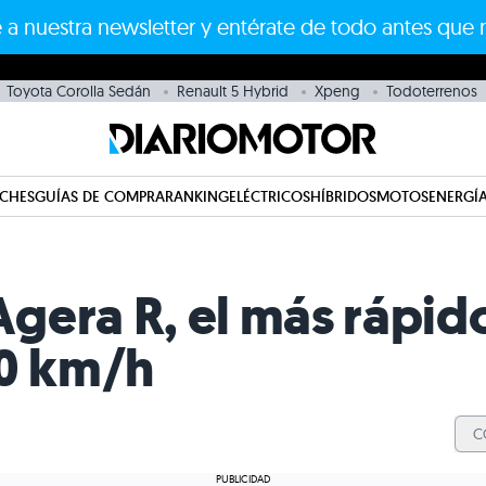
 a nuestra newsletter y entérate de todo antes que 
Toyota Corolla Sedán
Renault 5 Hybrid
Xpeng
Todoterrenos
CHES
GUÍAS DE COMPRA
RANKING
ELÉCTRICOS
HÍBRIDOS
MOTOS
ENERGÍA
gera R, el más rápi
-0 km/h
C