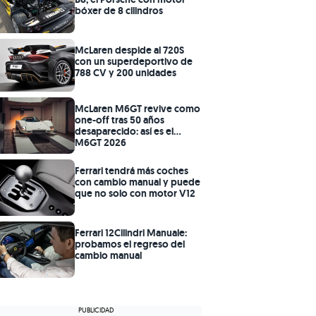
bóxer de 8 cilindros
McLaren despide al 720S
con un superdeportivo de
788 CV y 200 unidades
McLaren M6GT revive como
one-off tras 50 años
desaparecido: así es el
M6GT 2026
Ferrari tendrá más coches
con cambio manual y puede
que no solo con motor V12
Ferrari 12Cilindri Manuale:
probamos el regreso del
cambio manual