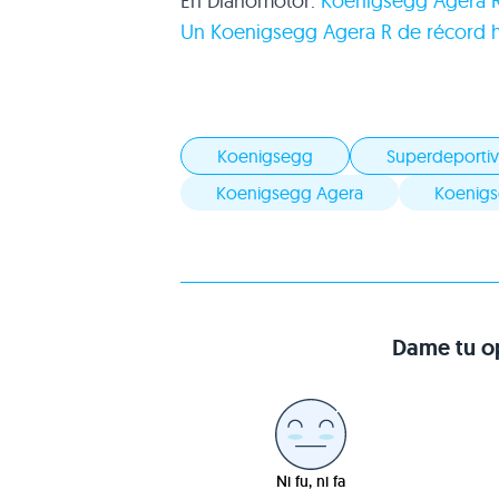
En Diariomotor:
Koenigsegg Agera 
Un Koenigsegg Agera R de récord h
Koenigsegg
Superdeporti
Koenigsegg Agera
Koenigs
Dame tu op
Ni fu, ni fa