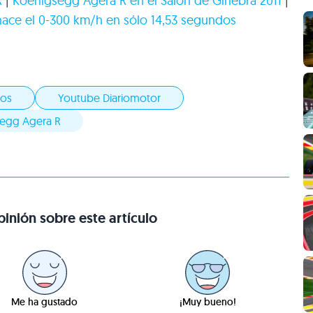
R
|
Koenigsegg Agera R en el Salón de Ginebra 2011
|
ace el 0-300 km/h en sólo 14,53 segundos
vos
Youtube Diariomotor
egg Agera R
inión sobre este artículo
Me ha gustado
¡Muy bueno!