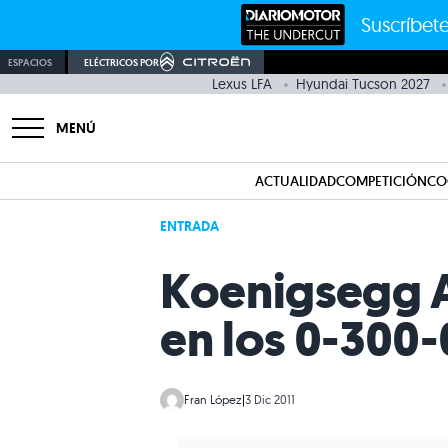
Suscríbete
ESPACIOS
ELÉCTRICOS POR
Lexus LFA
Hyundai Tucson 2027
MENÚ
ACTUALIDAD
COMPETICIÓN
CO
ENTRADA
Koenigsegg A
en los 0-300
Fran López
|
3 Dic 2011