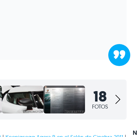
18
FOTOS
N