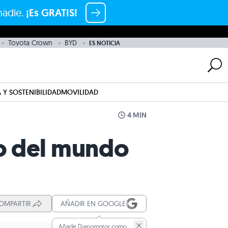
nadie.
¡Es GRATIS!
Toyota Crown
BYD
ES NOTICIA
 Y SOSTENIBILIDAD
MOVILIDAD
4 MIN
do del mundo
OMPARTIR
AÑADIR EN GOOGLE
Añade Diariomotor como