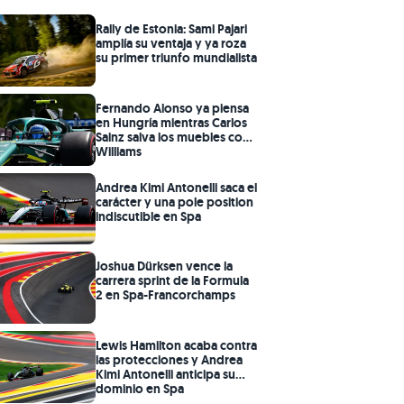
Rally de Estonia: Sami Pajari
amplía su ventaja y ya roza
su primer triunfo mundialista
Fernando Alonso ya piensa
en Hungría mientras Carlos
Sainz salva los muebles con
Williams
Andrea Kimi Antonelli saca el
carácter y una pole position
indiscutible en Spa
Joshua Dürksen vence la
carrera sprint de la Formula
2 en Spa-Francorchamps
Lewis Hamilton acaba contra
las protecciones y Andrea
Kimi Antonelli anticipa su
dominio en Spa