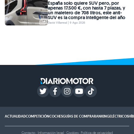
España solo quiere SUV pero, por
apenas 17.500 €, con hasta 7 plazas, y
un maletero de 708 litros, este anti-
SUV es la compra inteligente del año
David Villarreal | 9 Ago 2026
ACTUALIDAD
COMPETICIÓN
COCHES
GUÍAS DE COMPRA
RANKING
ELÉCTRICOS
HÍ
Contacto
·
Información legal
·
Cookies
·
Política de privacidad