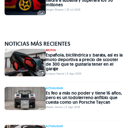
saldrá a subasta y superará los 30
millones
Sergio Álvarez | 25 Jul 2026
NOTICIAS MÁS RECIENTES
MOTOS
Española, bicilíndrica y barata, así es la
moto deportiva a precio de scooter
de 300 que te gustaría tener en el
garaje
Enrique García | 9 Ago 2026
ACTUALIDAD
Es feo a más no poder y tiene 16 años,
pero es un todoterreno anfibio que
cuesta como un Porsche Taycan
Martín Jemes | 9 Ago 2026
ACTUALIDAD