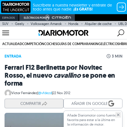
Suscríbete a nuestra newsletter y entérate de
todo antes que nadie.
¡Es GRATIS!
ESPACIOS
ELÉCTRICOS POR
SUV
Geely
Volkswagen Amarok
Honda
Alquiler de coche
U8L D
ACTUALIDAD
COMPETICIÓN
COCHES
GUÍAS DE COMPRA
RANKING
ELÉCTRICOS
HÍBR
ENTRADA
3 MIN
Ferrari F12 Berlinetta por Novitec
Rosso, el nuevo
cavallino
se pone en
forma
Víctor Fernández
|
@vfdezd
|
22 Nov 2012
COMPARTIR
AÑADIR EN GOOGLE
Añade Diariomotor como fuente
favorita para estar a la última en
la información de motor.