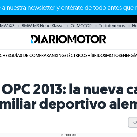
 a nuestra newsletter y entérate de todo antes que 
MW iX3
BMW M3 Neue Klasse
QJ MOTOR
Todoterrenos
H
CHES
GUÍAS DE COMPRA
RANKING
ELÉCTRICOS
HÍBRIDOS
MOTOS
ENERGÍA
 OPC 2013: la nueva c
familiar deportivo al
C