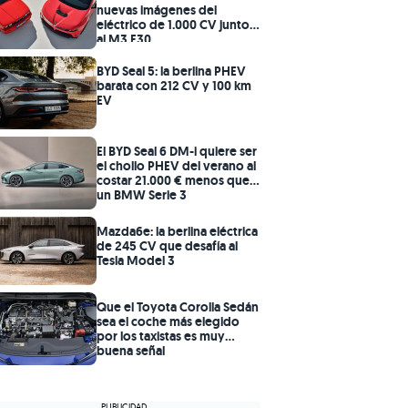
nuevas imágenes del
eléctrico de 1.000 CV junto
al M3 E30
BYD Seal 5: la berlina PHEV
barata con 212 CV y 100 km
EV
El BYD Seal 6 DM-i quiere ser
el chollo PHEV del verano al
costar 21.000 € menos que
un BMW Serie 3
Mazda6e: la berlina eléctrica
de 245 CV que desafía al
Tesla Model 3
Que el Toyota Corolla Sedán
sea el coche más elegido
por los taxistas es muy
buena señal