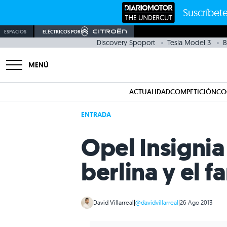
Suscríbete
ESPACIOS
ELÉCTRICOS POR
Discovery Spoport
Tesla Model 3
B
MENÚ
ACTUALIDAD
COMPETICIÓN
CO
ENTRADA
Opel Insignia
berlina y el 
David Villarreal
|
@davidvillarreal
|
26 Ago 2013