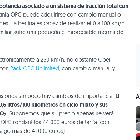
potencia asociado a un sistema de tracción total con
ignia
OPC
puede adquirirse con cambio manual o
es. La berlina es capaz de realizar el 0 a 100 km/h
amiliar sufre una pequeña e inapreciable merma de
lectrónicamente a 250 km/h, no obstante Opel
 con
Pack
OPC
Unlimited
, con cambio manual y
isiones tampoco hay cambios de importancia.
El
A
6 litros/100 kilómetros en ciclo mixto y sus
CO
. Suponemos que su precio apenas se verá
2
a
OPC
rondará los 44.000 euros de tarifa (con
algo más de 41.000 euros).