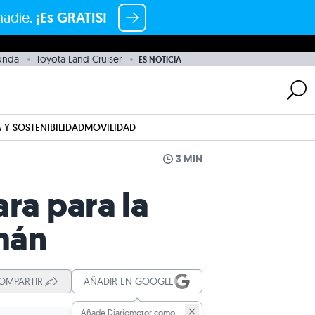
nadie.
¡Es GRATIS!
onda
Toyota Land Cruiser
ES NOTICIA
 Y SOSTENIBILIDAD
MOVILIDAD
3 MIN
ara para la
emán
OMPARTIR
AÑADIR EN GOOGLE
Añade Diariomotor como