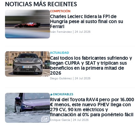
NOTICIAS MÁS RECIENTES
COMPETICIÓN
Charles Leclerc lidera la FP1 de
Hungría pese al susto final con su
Ferrari
Iván Fernández | 24 Jul 2026
ACTUALIDAD
Casi todos los fabricantes sufriendo y
llegan CUPRA y SEAT y triplican sus
beneficios en la primera mitad de
2026
Diego Gutiérrez | 24 Jul 2026
ENCHUFABLES
Rival del Toyota RAV4 pero por 16.000
€ menos, este nuevo PHEV llega con
279 CV, 90 km eléctricos y
financiación al 0% para ponértelo fácil
Enrique García | 24 Jul 2026