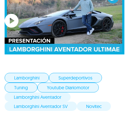
Lamborghini
Superdeportivos
Tuning
Youtube Diariomotor
Lamborghini Aventador
Lamborghini Aventador SV
Novitec