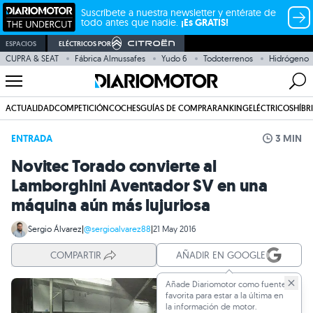
Suscríbete a nuestra newsletter y entérate de
todo antes que nadie.
¡Es GRATIS!
ESPACIOS
ELÉCTRICOS POR
CUPRA & SEAT
Fábrica Almussafes
Yudo 6
Todoterrenos
Hidrógeno
ACTUALIDAD
COMPETICIÓN
COCHES
GUÍAS DE COMPRA
RANKING
ELÉCTRICOS
HÍBR
ENTRADA
3 MIN
Novitec Torado convierte al
Lamborghini Aventador SV en una
máquina aún más lujuriosa
Sergio Álvarez
|
@sergioalvarez88
|
21 May 2016
COMPARTIR
AÑADIR EN GOOGLE
Añade Diariomotor como fuente
favorita para estar a la última en
la información de motor.