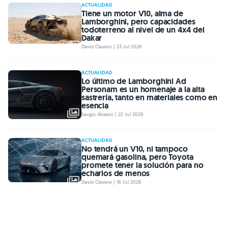
ACTUALIDAD
Tiene un motor V10, alma de
Lamborghini, pero capacidades
todoterreno al nivel de un 4x4 del
Dakar
David Clavero | 23 Jul 2026
ACTUALIDAD
Lo último de Lamborghini Ad
Personam es un homenaje a la alta
sastrería, tanto en materiales como en
esencia
Sergio Álvarez | 22 Jul 2026
ACTUALIDAD
No tendrá un V10, ni tampoco
quemará gasolina, pero Toyota
promete tener la solución para no
echarlos de menos
David Clavero | 18 Jul 2026