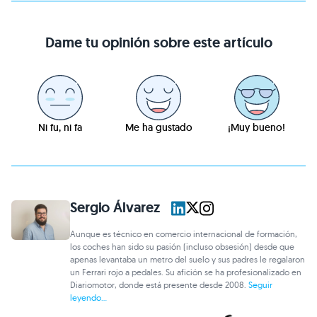
Dame tu opinión sobre este artículo
Ni fu, ni fa
Me ha gustado
¡Muy bueno!
Sergio Álvarez
Aunque es técnico en comercio internacional de formación,
los coches han sido su pasión (incluso obsesión) desde que
apenas levantaba un metro del suelo y sus padres le regalaron
un Ferrari rojo a pedales. Su afición se ha profesionalizado en
Diariomotor, donde está presente desde 2008.
Seguir
leyendo...