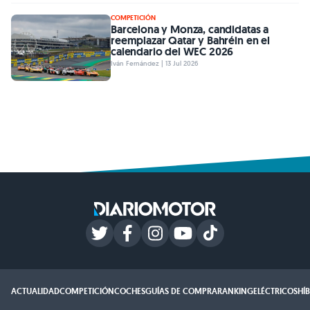
COMPETICIÓN
Barcelona y Monza, candidatas a
reemplazar Qatar y Bahréin en el
calendario del WEC 2026
Iván Fernández | 13 Jul 2026
ACTUALIDAD
COMPETICIÓN
COCHES
GUÍAS DE COMPRA
RANKING
ELÉCTRICOS
HÍ