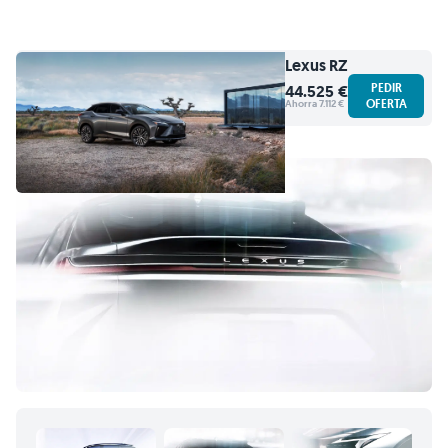
Lexus
RZ
PEDIR
44.525 €
OFERTA
Ahorra 7.112 €