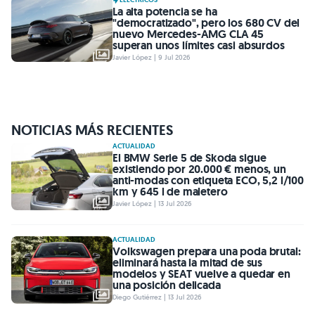
La alta potencia se ha
"democratizado", pero los 680 CV del
nuevo Mercedes-AMG CLA 45
superan unos límites casi absurdos
Javier López | 9 Jul 2026
NOTICIAS MÁS RECIENTES
ACTUALIDAD
El BMW Serie 5 de Skoda sigue
existiendo por 20.000 € menos, un
anti-modas con etiqueta ECO, 5,2 l/100
km y 645 l de maletero
Javier López | 13 Jul 2026
ACTUALIDAD
Volkswagen prepara una poda brutal:
eliminará hasta la mitad de sus
modelos y SEAT vuelve a quedar en
una posición delicada
Diego Gutiérrez | 13 Jul 2026