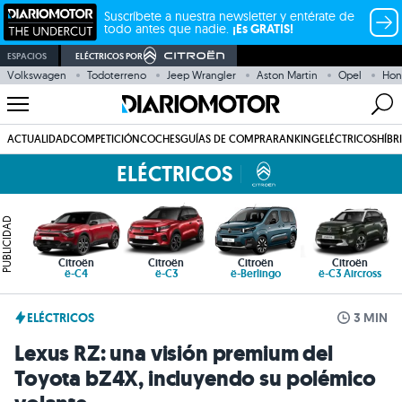
Suscríbete a nuestra newsletter y entérate de
todo antes que nadie.
¡Es GRATIS!
ESPACIOS
ELÉCTRICOS POR
Volkswagen
Todoterreno
Jeep Wrangler
Aston Martin
Opel
Hon
ACTUALIDAD
COMPETICIÓN
COCHES
GUÍAS DE COMPRA
RANKING
ELÉCTRICOS
HÍBR
ELÉCTRICOS
PUBLICIDAD
Citroën
Citroën
Citroën
Citroën
ë-C4
ë-C3
ë-Berlingo
ë-C3 Aircross
ELÉCTRICOS
3 MIN
Lexus RZ: una visión premium del
Toyota bZ4X, incluyendo su polémico