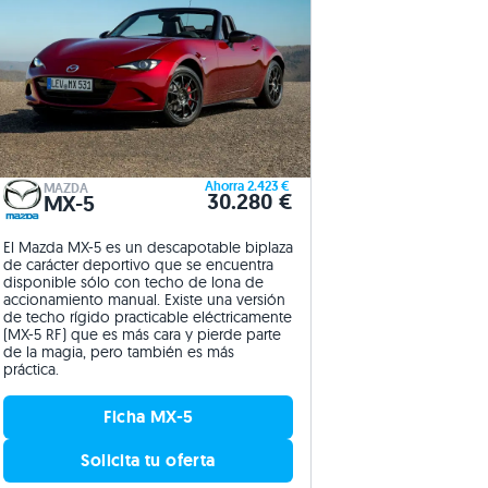
Ahorra 2.423 €
MAZDA
30.280 €
MX-5
El Mazda MX-5 es un descapotable biplaza
de carácter deportivo que se encuentra
disponible sólo con techo de lona de
accionamiento manual. Existe una versión
de techo rígido practicable eléctricamente
(MX-5 RF) que es más cara y pierde parte
de la magia, pero también es más
práctica.
Ficha MX-5
Solicita tu oferta