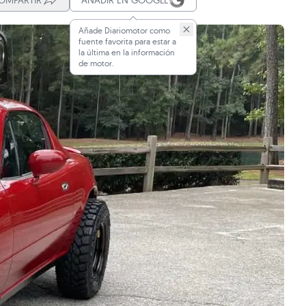
OMPARTIR
AÑADIR EN GOOGLE
Añade Diariomotor como
fuente favorita para estar a
la última en la información
de motor.