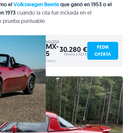
omo el
Volkswagen Beetle
que ganó en 1953 o el
en 1973
cuando la cita fue incluida en el
 prueba puntuable.
MAZDA
MX-
PEDIR
30.280 €
5
OFERTA
Ahorra 2.423 €
Cabrio