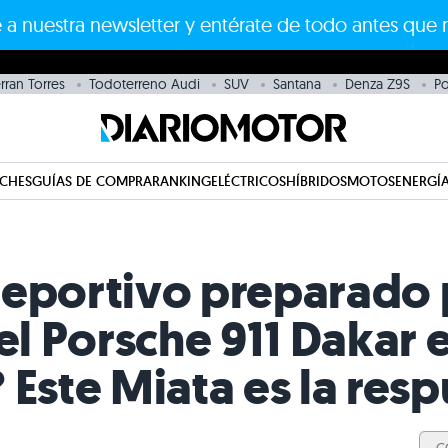
 a nuestra newsletter y entérate de todo antes que 
ran Torres
Todoterreno Audi
SUV
Santana
Denza Z9S
Po
CHES
GUÍAS DE COMPRA
RANKING
ELÉCTRICOS
HÍBRIDOS
MOTOS
ENERGÍA
eportivo preparado p
 el Porsche 911 Dakar 
 Este Miata es la res