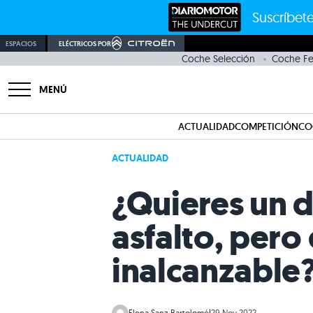
Suscríbete
ESPACIOS
ELÉCTRICOS POR
Coche Selección
Coche Fer
MENÚ
ACTUALIDAD
COMPETICIÓN
CO
ACTUALIDAD
¿Quieres un d
asfalto, pero
inalcanzable?
Elena Sanz Bartolomé
|
29 Nov 2022