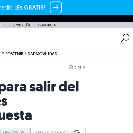
nadie.
¡Es GRATIS!
lini
Lexus LFA
ES NOTICIA
 Y SOSTENIBILIDAD
MOVILIDAD
3 MIN
ara salir del
es
puesta