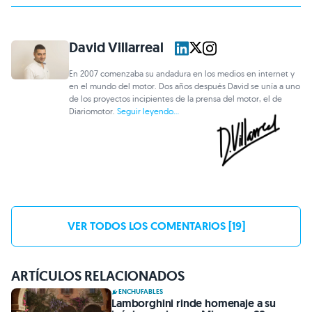
David Villarreal
En 2007 comenzaba su andadura en los medios en internet y
en el mundo del motor. Dos años después David se unía a uno
de los proyectos incipientes de la prensa del motor, el de
Diariomotor.
Seguir leyendo...
VER TODOS LOS COMENTARIOS [19]
ARTÍCULOS RELACIONADOS
ENCHUFABLES
Lamborghini rinde homenaje a su