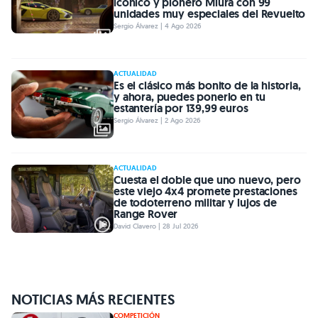
icónico y pionero Miura con 99
unidades muy especiales del Revuelto
Sergio Álvarez | 4 Ago 2026
ACTUALIDAD
Es el clásico más bonito de la historia,
y ahora, puedes ponerlo en tu
estantería por 139,99 euros
Sergio Álvarez | 2 Ago 2026
ACTUALIDAD
Cuesta el doble que uno nuevo, pero
este viejo 4x4 promete prestaciones
de todoterreno militar y lujos de
Range Rover
David Clavero | 28 Jul 2026
NOTICIAS MÁS RECIENTES
COMPETICIÓN