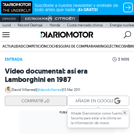
Suscríbete a nuestra newsletter y entérate de
todo antes que nadie.
¡Es GRATIS!
ESPACIOS
ELÉCTRICOS POR
Lucid
Récord Qashqai
Honda
Cuota mercado chinos
Energía nuclea
ACTUALIDAD
COMPETICIÓN
COCHES
GUÍAS DE COMPRA
RANKING
ELÉCTRICOS
HÍBR
ENTRADA
3 MIN
Vídeo documental: así era
Lamborghini en 1987
David Villarreal
|
@davidvillarreal
|
13 Mar 2011
COMPARTIR
AÑADIR EN GOOGLE
Añade Diariomotor como fuente
favorita para estar a la última en
la información de motor.