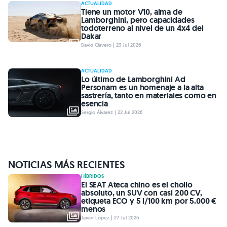
ACTUALIDAD
Tiene un motor V10, alma de
Lamborghini, pero capacidades
todoterreno al nivel de un 4x4 del
Dakar
David Clavero | 23 Jul 2026
ACTUALIDAD
Lo último de Lamborghini Ad
Personam es un homenaje a la alta
sastrería, tanto en materiales como en
esencia
Sergio Álvarez | 22 Jul 2026
NOTICIAS MÁS RECIENTES
HÍBRIDOS
El SEAT Ateca chino es el chollo
absoluto, un SUV con casi 200 CV,
etiqueta ECO y 5 l/100 km por 5.000 €
menos
Javier López | 27 Jul 2026