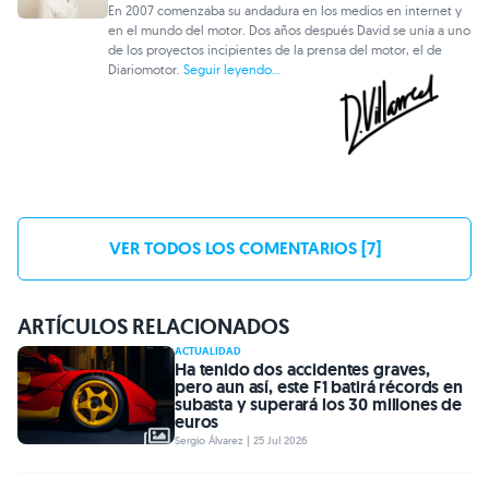
En 2007 comenzaba su andadura en los medios en internet y
en el mundo del motor. Dos años después David se unía a uno
de los proyectos incipientes de la prensa del motor, el de
Diariomotor.
Seguir leyendo...
VER TODOS LOS COMENTARIOS [7]
ARTÍCULOS RELACIONADOS
ACTUALIDAD
Ha tenido dos accidentes graves,
pero aun así, este F1 batirá récords en
subasta y superará los 30 millones de
euros
Sergio Álvarez | 25 Jul 2026