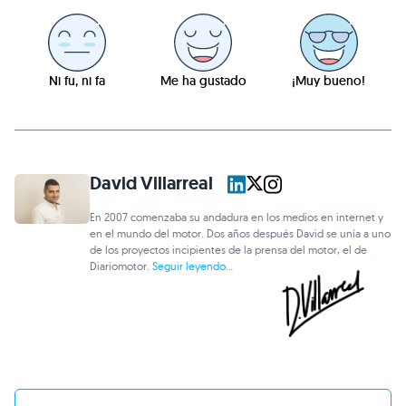
Ni fu, ni fa
Me ha gustado
¡Muy bueno!
David Villarreal
En 2007 comenzaba su andadura en los medios en internet y
en el mundo del motor. Dos años después David se unía a uno
de los proyectos incipientes de la prensa del motor, el de
Diariomotor.
Seguir leyendo...