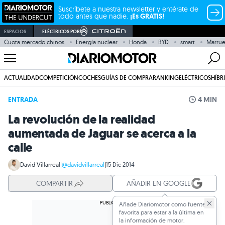
Suscríbete a nuestra newsletter y entérate de
todo antes que nadie.
¡Es GRATIS!
ESPACIOS
ELÉCTRICOS POR
Cuota mercado chinos
Energía nuclear
Honda
BYD
smart
Marru
ACTUALIDAD
COMPETICIÓN
COCHES
GUÍAS DE COMPRA
RANKING
ELÉCTRICOS
HÍBR
ENTRADA
4 MIN
La revolución de la realidad
aumentada de Jaguar se acerca a la
calle
David Villarreal
|
@davidvillarreal
|
15 Dic 2014
COMPARTIR
AÑADIR EN GOOGLE
Añade Diariomotor como fuente
favorita para estar a la última en
la información de motor.