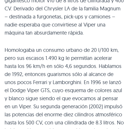
gigantesco motor
V10
de 8 litros de cilindrada y 400
CV. Derivado del Chrysler LA de la familia Magnum
– destinada a furgonetas, pick-ups y camiones –
nadie esperaba que convirtiese al Viper una
máquina tan absurdamente rápida.
Homologaba un consumo urbano de 20 l/100 km,
pero sus escasos 1.490 kg le permitían acelerar
hasta los 96 km/h en sólo 4,6 segundos. Hablamos
de 1992, entonces guarismos sólo al alcance de
unos pocos Ferrari y Lamborghini. En 1996 se lanzó
el Dodge Viper
GTS
, cuyo esquema de colores azul
y blanco sigue siendo el que evocamos al pensar
en un Viper. Su segunda generación (2002) impulsó
las potencias del enorme diez cilindros atmosférico
hasta los 500 CV, con una cilindrada de 8.3 litros. No