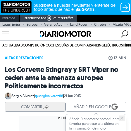
Suscríbete a nuestra newsletter y entérate de
todo antes que nadie.
¡Es GRATIS!
ESPACIOS
ELÉCTRICOS POR
Lotus Emira
Europa
Verano Azul
Land Rover
Citroën
Mazda MX-
ACTUALIDAD
COMPETICIÓN
COCHES
GUÍAS DE COMPRA
RANKING
ELÉCTRICOS
HÍBR
ALTAS PRESTACIONES
13 MIN
Los Corvette Stingray y SRT Viper no
ceden ante la amenaza europea
Políticamente incorrectos
Sergio Álvarez
|
@sergioalvarez88
|
21 Jun 2013
COMPARTIR
AÑADIR EN GOOGLE
Añade Diariomotor como fuente
favorita para estar a la última en
la información de motor.