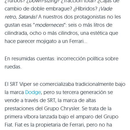
¿Turbos? ¿
Down-sizing
? ¿Tracción total? ¿Cajas de
cambio de doble embrague? ¿Híbridos?
¡Vade
retro, Satanás!
A nuestros dos protagonistas no les
gustan esas “
moderneces
“: seis o más litros de
cilindrada, ocho o más cilindros, una estética que
hace parecer mojigato a un Ferrari…
En resumidas cuentas: incorrección política sobre
ruedas.
El
SRT
Viper se comercializaba tradicionalmente bajo
la marca
Dodge
, pero su tercera generación se
vende a través de
SRT
, la marca de altas
prestaciones del Grupo Chrysler. Se trata de la
primera víbora lanzada bajo el amparo del Grupo
Fiat. Fiat es la propietaria de Ferrari, pero no ha