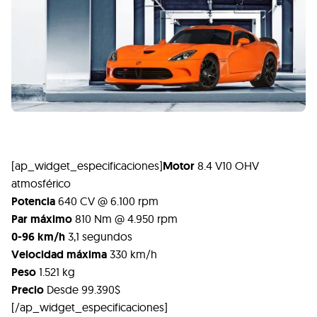
[ap_widget_especificaciones]
Motor
8.4
V10 OHV
atmosférico
Potencia
640
CV
@ 6.100 rpm
Par máximo
810 Nm @ 4.950 rpm
0-96 km/h
3,1 segundos
Velocidad máxima
330 km/h
Peso
1.521 kg
Precio
Desde 99.390$
[/ap_widget_especificaciones]