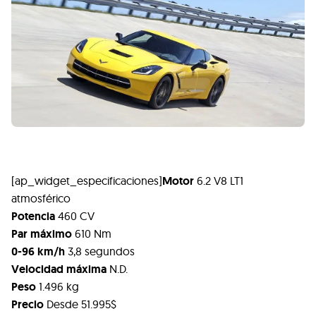
[ap_widget_especificaciones]
Motor
6.2
V8 LT1
atmosférico
Potencia
460
CV
Par máximo
610 Nm
0-96 km/h
3,8 segundos
Velocidad máxima
N.D.
Peso
1.496 kg
Precio
Desde 51.995$