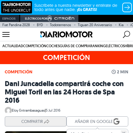
Suscríbete a nuestra newsletter y entérate de
todo antes que nadie.
¡Es GRATIS!
ESPACIOS
ELÉCTRICOS POR
Fiat Pandina 2028
BYD
Todoterrenos
Tiguan 20 Aniversario
Kia
i
ACTUALIDAD
COMPETICIÓN
COCHES
GUÍAS DE COMPRA
RANKING
ELÉCTRICOS
HÍBR
COMPETICIÓN
COMPETICIÓN
2 MIN
Dani Juncadella compartirá coche con
Miguel Toril en las 24 Horas de Spa
2016
Eloy Entrambasaguas
|
5 Jul 2016
COMPARTIR
AÑADIR EN GOOGLE