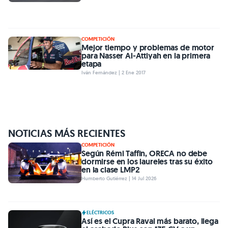
COMPETICIÓN
Mejor tiempo y problemas de motor
para Nasser Al-Attiyah en la primera
etapa
Iván Fernández | 2 Ene 2017
NOTICIAS MÁS RECIENTES
COMPETICIÓN
Según Rémi Taffin, ORECA no debe
dormirse en los laureles tras su éxito
en la clase LMP2
Humberto Gutiérrez | 14 Jul 2026
ELÉCTRICOS
Así es el Cupra Raval más barato, llega