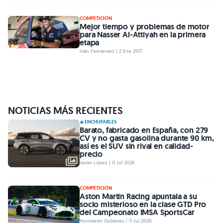
COMPETICIÓN
Mejor tiempo y problemas de motor
para Nasser Al-Attiyah en la primera
etapa
Iván Fernández | 2 Ene 2017
NOTICIAS MÁS RECIENTES
ENCHUFABLES
Barato, fabricado en España, con 279
CV y no gasta gasolina durante 90 km,
así es el SUV sin rival en calidad-
precio
Javier López | 11 Jul 2026
COMPETICIÓN
Aston Martin Racing apuntala a su
socio misterioso en la clase GTD Pro
del Campeonato IMSA SportsCar
Humberto Gutiérrez | 11 Jul 2026