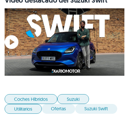
Vídeo destacado del Suzuki Swift
Coches Híbridos
Suzuki
Ofertas
Suzuki Swift
Utilitarios