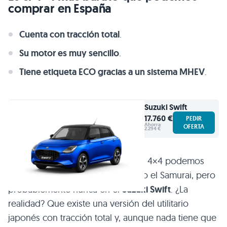
comprar en España
Cuenta con tracción total
.
Su motor es muy sencillo
.
Tiene etiqueta ECO gracias a un sistema MHEV
.
Suzuki
Swift
17.760 €
PEDIR
Ahorra
OFERTA
2.294 €
Y es que al mencionar a un
Suzuki
4×4 podemos
pensar en coches como el Vitara o el Samurai, pero
probablemente nunca en el
Suzuki Swift
. ¿La
realidad? Que existe una versión del utilitario
japonés con tracción total y, aunque nada tiene que