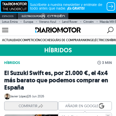
Suscríbete a nuestra newsletter y entérate de
todo antes que nadie.
¡Es GRATIS!
ESPACIOS
ELÉCTRICOS POR
Lotus Emira
Europa
Verano Azul
Land Rover
Citroën
Mazda MX-
ACTUALIDAD
COMPETICIÓN
COCHES
GUÍAS DE COMPRA
RANKING
ELÉCTRICOS
HÍBR
HÍBRIDOS
HÍBRIDOS
3 MIN
El Suzuki Swift es, por 21.000 €, el 4x4
más barato que podemos comprar en
España
Javier López
|
26 Jun 2026
COMPARTIR
AÑADIR EN GOOGLE