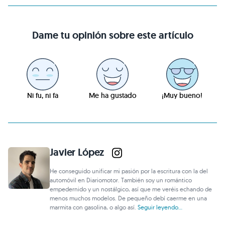
Dame tu opinión sobre este artículo
Ni fu, ni fa
Me ha gustado
¡Muy bueno!
Javier López
He conseguido unificar mi pasión por la escritura con la del
automóvil en Diariomotor. También soy un romántico
empedernido y un nostálgico, así que me veréis echando de
menos muchos modelos. De pequeño debí caerme en una
marmita con gasolina, o algo así.
Seguir leyendo...