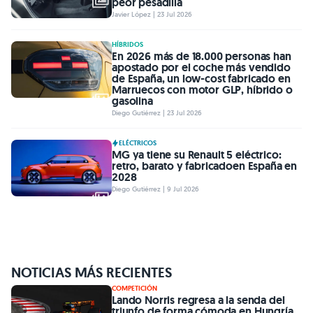
peor pesadilla
Javier López | 23 Jul 2026
HÍBRIDOS
En 2026 más de 18.000 personas han
apostado por el coche más vendido
de España, un low-cost fabricado en
Marruecos con motor GLP, híbrido o
gasolina
Diego Gutiérrez | 23 Jul 2026
ELÉCTRICOS
MG ya tiene su Renault 5 eléctrico:
retro, barato y fabricadoen España en
2028
Diego Gutiérrez | 9 Jul 2026
NOTICIAS MÁS RECIENTES
COMPETICIÓN
Lando Norris regresa a la senda del
triunfo de forma cómoda en Hungría