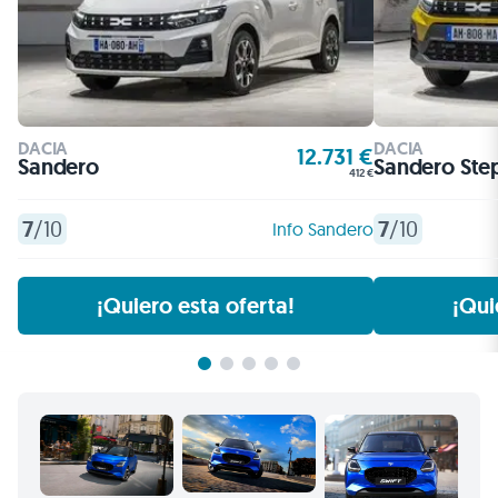
DACIA
DACIA
12.731 €
Sandero
Sandero St
412 €
7
/10
7
/10
Info Sandero
¡Quiero esta oferta!
¡Qui