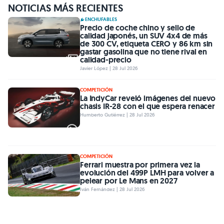
NOTICIAS MÁS RECIENTES
ENCHUFABLES
Precio de coche chino y sello de
calidad japonés, un SUV 4x4 de más
de 300 CV, etiqueta CERO y 86 km sin
gastar gasolina que no tiene rival en
calidad-precio
Javier López | 28 Jul 2026
COMPETICIÓN
La IndyCar reveló imágenes del nuevo
chasis IR-28 con el que espera renacer
Humberto Gutiérrez | 28 Jul 2026
COMPETICIÓN
Ferrari muestra por primera vez la
evolución del 499P LMH para volver a
pelear por Le Mans en 2027
Iván Fernández | 28 Jul 2026