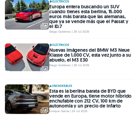
ELÉCTRICOS
Europa entera buscando un SUV
cuando tienes esta berlina, 15.000
euros más barata que las alemanas,
que ya se vende más que el Passat y
el ID.7
Diego Gutiérrez | 28 Jul 2026
ELÉCTRICOS
Nuevas imágenes del BMW M3 Neue
Klasse de 1.000 CV, esta vez junto a su
abuelo, el M3 E30
Diego Gutiérrez | 28 Jul 2026
ENCHUFABLES
Esta es la berlina barata de BYD que
vende en Europa, tiene motor híbrido
enchufable con 212 CV, 100 km de
autonomía y un precio de infarto
Enrique García | 24 Jul 2026