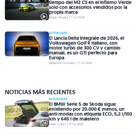
tiempo del M2 CS en el Infierno Verde
solo con accesorios vendidos por la
propia marca
Sergio Álvarez | 7 Jul 2026
ACTUALIDAD
El Lancia Delta Integrale de 2026, el
Volkswagen Golf R italiano, con
motor turbo de 300 CV y cambio
manual, es un GTI perfecto para
Europa
Alejandro González | 7 Jul 2026
NOTICIAS MÁS RECIENTES
ACTUALIDAD
El BMW Serie 5 de Skoda sigue
existiendo por 20.000 € menos, un
anti-modas con etiqueta ECO, 5,2 l/100
km y 645 l de maletero
Javier López | 13 Jul 2026