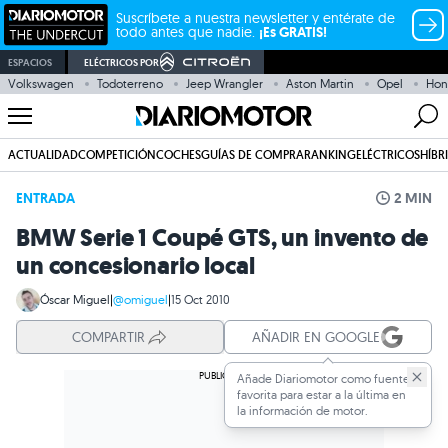
Suscríbete a nuestra newsletter y entérate de
todo antes que nadie.
¡Es GRATIS!
ESPACIOS
ELÉCTRICOS POR
Volkswagen
Todoterreno
Jeep Wrangler
Aston Martin
Opel
Hon
ACTUALIDAD
COMPETICIÓN
COCHES
GUÍAS DE COMPRA
RANKING
ELÉCTRICOS
HÍBR
ENTRADA
2 MIN
BMW Serie 1 Coupé GTS, un invento de
un concesionario local
Óscar Miguel
|
@omiguel
|
15 Oct 2010
COMPARTIR
AÑADIR EN GOOGLE
Añade Diariomotor como fuente
favorita para estar a la última en
la información de motor.