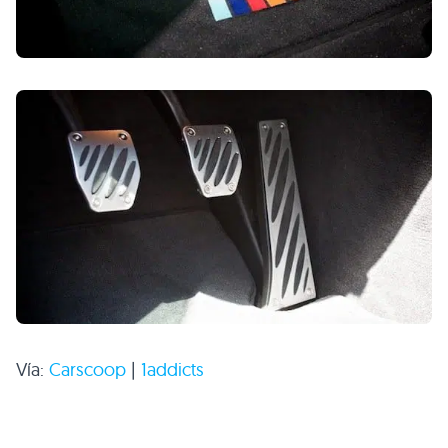
Vía:
Carscoop
|
1addicts