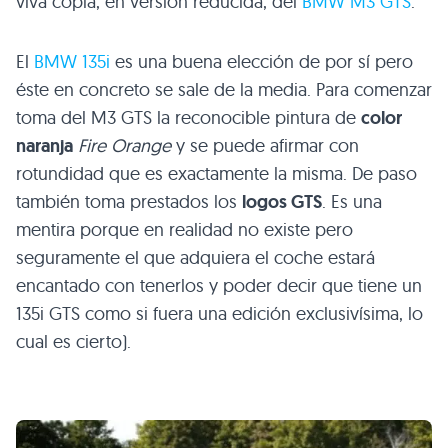
viva copia, en versión reducida, del
BMW M3 GTS
.
El
BMW
135i
es una buena elección de por sí pero
éste en concreto se sale de la media. Para comenzar
toma del
M3 GTS
la reconocible pintura de
color
naranja
Fire Orange
y se puede afirmar con
rotundidad que es exactamente la misma. De paso
también toma prestados los
logos
GTS
. Es una
mentira porque en realidad no existe pero
seguramente el que adquiera el coche estará
encantado con tenerlos y poder decir que tiene un
135i
GTS
como si fuera una edición exclusivísima, lo
cual es cierto).