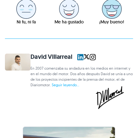
Ni fu, ni fa
Me ha gustado
¡Muy bueno!
David Villarreal
En 2007 comenzaba su andadura en los medios en internet y
en el mundo del motor. Dos años después David se unía a uno
de los proyectos incipientes de la prensa del motor, el de
Diariomotor.
Seguir leyendo...