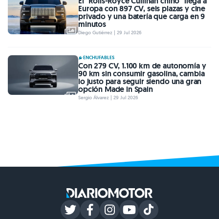
El "Rolls-Royce Cullinan chino" llega a
Europa con 897 CV, seis plazas y cine
privado y una batería que carga en 9
minutos
Diego Gutiérrez | 29 Jul 2026
ENCHUFABLES
Con 279 CV, 1.100 km de autonomía y
90 km sin consumir gasolina, cambia
lo justo para seguir siendo una gran
opción Made in Spain
Sergio Álvarez | 29 Jul 2026