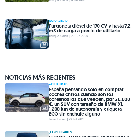
Enrique García | 4 Jul 2026
ACTUALIDAD
Furgoneta diésel de 170 CV y hasta 7,2
m3 de carga a precio de utilitario
Enrique García | 29 Jun 2026
NOTICIAS MÁS RECIENTES
ACTUALIDAD
España pensando solo en comprar
coches chinos cuando son los
coreanos los que venden, por 20.000
€, un SUV con tamaño de BMW X1,
1.200 km de autonomía y etiqueta
ECO sin enchufe alguno
Javier López | 29 Jul 2026
ENCHUFABLES