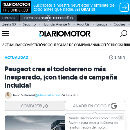
Suscríbete a nuestra newsletter y entérate de
todo antes que nadie.
¡Es GRATIS!
ESPACIOS
ELÉCTRICOS POR
Zeekr 9X
Sagunto
Hyundai Avante N
Audi Q9
Europa
Coches
ACTUALIDAD
COMPETICIÓN
COCHES
GUÍAS DE COMPRA
RANKING
ELÉCTRICOS
HÍBR
ACTUALIDAD
3 MIN
Peugeot crea el todoterreno más
inesperado, ¡con tienda de campaña
incluida!
David Villarreal
|
@davidvillarreal
|
24 Feb 2018
COMPARTIR
AÑADIR EN GOOGLE
Añade Diariomotor como fuente
favorita para estar a la última en
la información de motor.