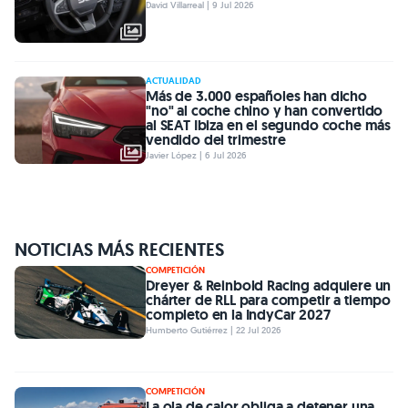
David Villarreal | 9 Jul 2026
ACTUALIDAD
Más de 3.000 españoles han dicho
"no" al coche chino y han convertido
al SEAT Ibiza en el segundo coche más
vendido del trimestre
Javier López | 6 Jul 2026
NOTICIAS MÁS RECIENTES
COMPETICIÓN
Dreyer & Reinbold Racing adquiere un
chárter de RLL para competir a tiempo
completo en la IndyCar 2027
Humberto Gutiérrez | 22 Jul 2026
COMPETICIÓN
La ola de calor obliga a detener una