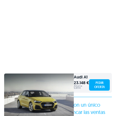
Audi
A1
23.148 €
PEDIR
Ahorra
OFERTA
5.811 €
Sin rastro de motores diésel y con un único
motor gasolina de 116 para arrancar las ventas