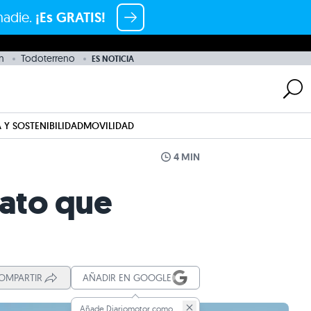
nadie.
¡Es GRATIS!
n
Todoterreno
ES NOTICIA
 Y SOSTENIBILIDAD
MOVILIDAD
4 MIN
rato que
OMPARTIR
AÑADIR EN GOOGLE
Añade Diariomotor como