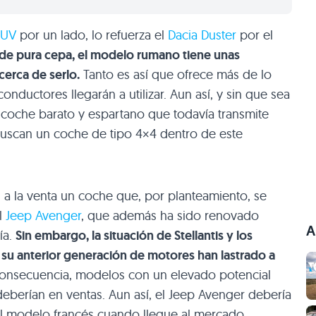
SUV
por un lado, lo refuerza el
Dacia Duster
por el
o de pura cepa, el modelo rumano tiene unas
erca de serlo.
Tanto es así que ofrece más de lo
ductores llegarán a utilizar. Aun así, y sin que sea
 coche barato y espartano que todavía transmite
uscan un coche de tipo 4×4 dentro de este
 a la venta un coche que, por planteamiento, se
l
Jeep Avenger
, que además ha sido renovado
A
ía.
Sin embargo, la situación de Stellantis y los
 su anterior generación de motores han lastrado a
nsecuencia, modelos con un elevado potencial
berían en ventas. Aun así, el Jeep Avenger debería
del modelo francés cuando llegue al mercado.