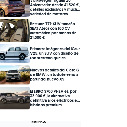
Volkswagen Tiguan 20
Aniversario: desde 41.520 €,
detalles exclusivos y mucha
variedad de motores
Bestune T77: SUV tamaño
SEAT Ateca con 160 CV
automático por menos de
21.000 €
Primeras imágenes del iCaur
V25, un SUV con diseño de
todoterreno que es
perfecto para España
Nuevos detalles del Clase G
de BMW, un todoterreno a
partir del nuevo X5
El EBRO S700 PHEV es, por
33.000 €, la alternativa
definitiva a los eléctricos e
híbridos premium