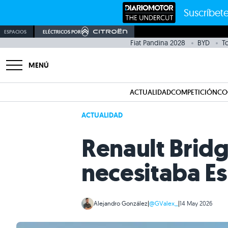
Suscríbete
ESPACIOS
ELÉCTRICOS POR
Fiat Pandina 2028
BYD
T
MENÚ
ACTUALIDAD
COMPETICIÓN
CO
ACTUALIDAD
Renault Bridg
necesitaba E
Alejandro González
|
@GValex_
|
14 May 2026