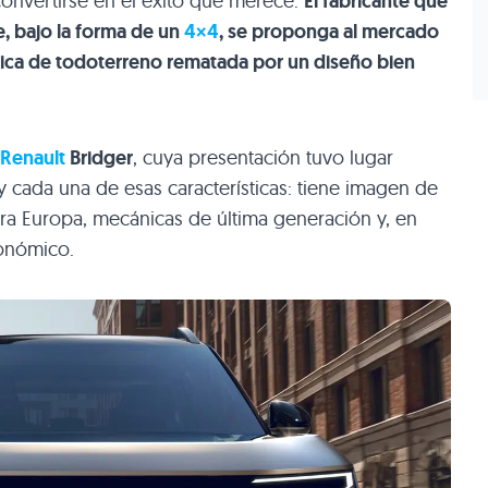
onvertirse en el éxito que merece.
El fabricante que
, bajo la forma de un
4×4
, se proponga al mercado
tica de todoterreno rematada por un diseño bien
Renault
Bridger
, cuya presentación tuvo lugar
 cada una de esas características: tiene imagen de
ra Europa, mecánicas de última generación y, en
conómico.