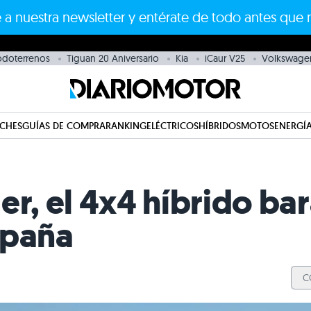
 a nuestra newsletter y entérate de todo antes que 
odoterrenos
Tiguan 20 Aniversario
Kia
iCaur V25
Volkswage
CHES
GUÍAS DE COMPRA
RANKING
ELÉCTRICOS
HÍBRIDOS
MOTOS
ENERGÍA
er, el 4x4 híbrido ba
spaña
C