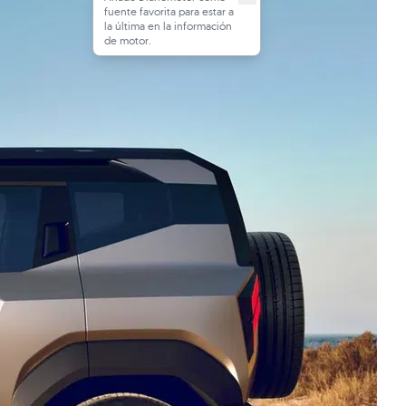
fuente favorita para estar a
la última en la información
de motor.