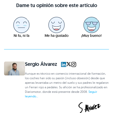
Dame tu opinión sobre este artículo
Ni fu, ni fa
Me ha gustado
¡Muy bueno!
Sergio Álvarez
Aunque es técnico en comercio internacional de formación,
los coches han sido su pasión (incluso obsesión) desde que
apenas levantaba un metro del suelo y sus padres le regalaron
un Ferrari rojo a pedales. Su afición se ha profesionalizado en
Diariomotor, donde está presente desde 2008.
Seguir
leyendo...