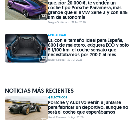
que, por 20.000 €, te venden un
coche tipo Porsche Panamera, más
grande que el BMW Serie 3 y con 845
km de autonomía
Diego Gutiérrez | 31 Jul 2026
ACTUALIDAD
Es, con el tamaño ideal para España,
600 l de maletero, etiqueta ECO y solo
5 l/100 km, el coche sensato que
necesitábamos por 200 € al mes
Javier López | 30 Jul 2026
NOTICIAS MÁS RECIENTES
ELÉCTRICOS
Porsche y Audi volverán a juntarse
para fabricar un deportivo, aunque no
será el coche que esperábamos
David Clavero | 5 Ago 2026