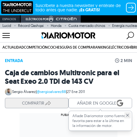
Suscríbete a nuestra newsletter y entérate de
todo antes que nadie.
¡Es GRATIS!
ESPACIOS
ELÉCTRICOS POR
Lucid
Récord Qashqai
Honda
Cuota mercado chinos
Energía nuclea
ACTUALIDAD
COMPETICIÓN
COCHES
GUÍAS DE COMPRA
RANKING
ELÉCTRICOS
HÍBR
ENTRADA
2 MIN
Caja de cambios Multitronic para el
Seat Exeo 2.0 TDI de 143 CV
Sergio Álvarez
|
@sergioalvarez88
|
27 Ene 2011
COMPARTIR
AÑADIR EN GOOGLE
Añade Diariomotor como fuente
favorita para estar a la última en
la información de motor.