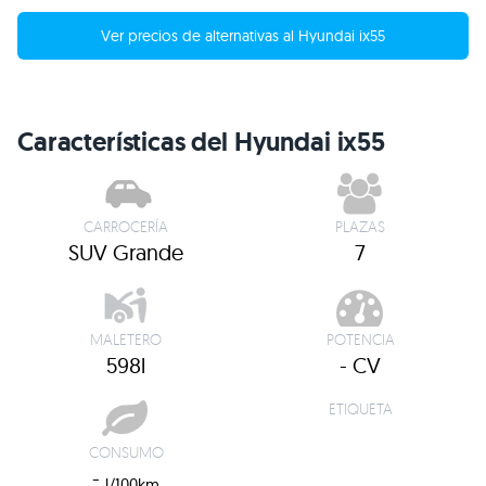
Ver precios de alternativas al Hyundai ix55
Características del Hyundai ix55
CARROCERÍA
PLAZAS
SUV Grande
7
MALETERO
POTENCIA
598l
- CV
ETIQUETA
CONSUMO
-
l/100km