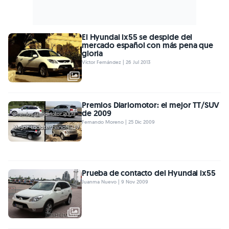
El Hyundai ix55 se despide del
mercado español con más pena que
gloria
Víctor Fernández | 26 Jul 2013
Premios Diariomotor: el mejor TT/SUV
de 2009
Fernando Moreno | 25 Dic 2009
Prueba de contacto del Hyundai ix55
Juanma Nuevo | 9 Nov 2009