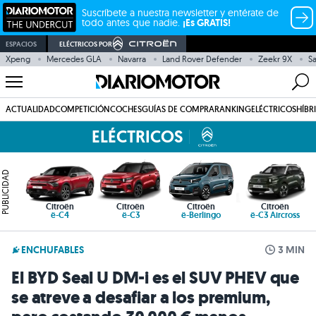
Suscríbete a nuestra newsletter y entérate de
todo antes que nadie.
¡Es GRATIS!
ESPACIOS
ELÉCTRICOS POR
Xpeng
Mercedes GLA
Navarra
Land Rover Defender
Zeekr 9X
S
ACTUALIDAD
COMPETICIÓN
COCHES
GUÍAS DE COMPRA
RANKING
ELÉCTRICOS
HÍBR
ELÉCTRICOS
PUBLICIDAD
Citroën
Citroën
Citroën
Citroën
ë-C4
ë-C3
ë-Berlingo
ë-C3 Aircross
ENCHUFABLES
3 MIN
El BYD Seal U DM-i es el SUV PHEV que
se atreve a desafiar a los premium,