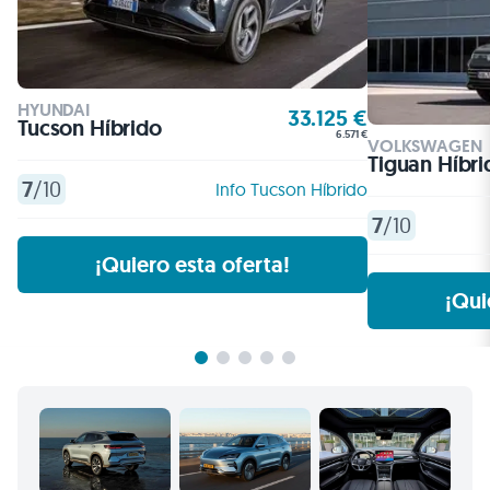
HYUNDAI
33.125 €
Tucson Híbrido
6.571 €
VOLKSWAGEN
Tiguan Híbri
7
/10
Info Tucson Híbrido
7
/10
¡Quiero esta oferta!
¡Qui