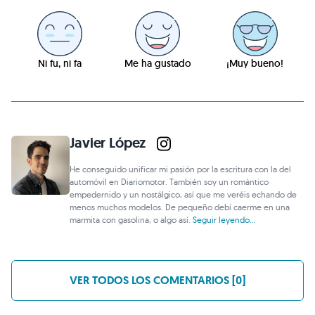
Ni fu, ni fa
Me ha gustado
¡Muy bueno!
Javier López
He conseguido unificar mi pasión por la escritura con la del
automóvil en Diariomotor. También soy un romántico
empedernido y un nostálgico, así que me veréis echando de
menos muchos modelos. De pequeño debí caerme en una
marmita con gasolina, o algo así.
Seguir leyendo...
VER TODOS LOS COMENTARIOS [0]