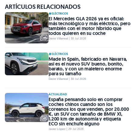
ARTÍCULOS RELACIONADOS
ELÉCTRICOS
El Mercedes GLA 2026 ya es oficial:
más tecnológico y más eléctrico, pero
también con el motor híbrido que
todos quieren en su coche
David Villarreal | 30 Jul 2026
ELÉCTRICOS
Made in Spain, fabricado en Navarra,
así es el nuevo SUV bueno, bonito,
barato, y con un maletero enorme
para su tamaño
David Villarreal | 30 Jul 2026
ACTUALIDAD
España pensando solo en comprar
coches chinos cuando son los
coreanos los que venden, por 20.000
€, un SUV con tamaño de BMW X1,
1.200 km de autonomía y etiqueta
ECO sin enchufe alguno
Javier López | 29 Jul 2026