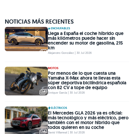
NOTICIAS MÁS RECIENTES
ENCHUFABLES
Llega a España el coche híbrido que
más kilómetros puede hacer sin
encender su motor de gasolina, 215
km
Alejandro González | 30 Jul 2026
MOTOS
Por menos de lo que cuesta una
Yamaha X-Max ahora te llevas esta
súper deportiva bicilíndrica española
con 82 CV a tope de equipo
Enrique García | 30 Jul 2026
ELÉCTRICOS
El Mercedes GLA 2026 ya es oficial:
más tecnológico y más eléctrico, pero
también con el motor híbrido que
todos quieren en su coche
David Villarreal | 30 Jul 2026