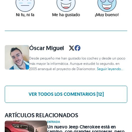
Ni fu, ni fa
Me ha gustado
¡Muy bueno!
Óscar Miguel
Desde pequeño me han gustado los coches y desde un poco
más mayor la informática. Aunque estudié lo segundo, en
2005 arranqué el proyecto de Diariomotor.
Seguir leyendo...
VER TODOS LOS COMENTARIOS [12]
ARTÍCULOS RELACIONADOS
ENTRADA
Un nuevo Jeep Cherokee está en
camino, con grandes sorpresas, pero