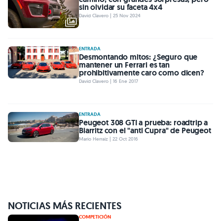
sin olvidar su faceta 4x4
David Clavero | 25 Nov 2024
ENTRADA
Desmontando mitos: ¿Seguro que
mantener un Ferrari es tan
prohibitivamente caro como dicen?
David Clavero | 16 Ene 2017
ENTRADA
Peugeot 308 GTI a prueba: roadtrip a
Biarritz con el "anti Cupra" de Peugeot
Mario Herraiz | 22 Oct 2016
NOTICIAS MÁS RECIENTES
COMPETICIÓN