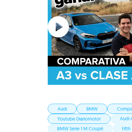
Audi
BMW
Compa
Audi 
Youtube Diariomotor
BMW Serie 1 M Coupé
Fifth