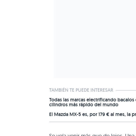
TAMBIÉN TE PUEDE INTERESAR
Todas las marcas electrificando bacalos 
cilindros más rápido del mundo
El Mazda MX-5 es, por 179 € al mes, la p
Se veía venir más que de lejos. Una 