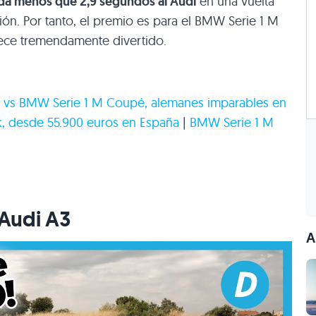
ada menos que 2,9 segundos al Audi
en una vuelta
n. Por tanto, el premio es para el
BMW
Serie 1 M
ece tremendamente divertido.
 vs
BMW
Serie 1 M Coupé, alemanes imparables en
, desde 55.900 euros en España
|
BMW
Serie 1 M
Audi A3
A