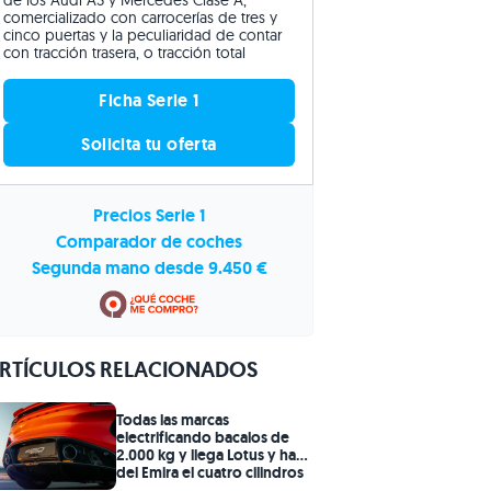
de los Audi A3 y Mercedes Clase A,
comercializado con carrocerías de tres y
cinco puertas y la peculiaridad de contar
con tracción trasera, o tracción total
Ficha Serie 1
Solicita tu oferta
Precios Serie 1
Comparador de coches
Segunda mano desde 9.450 €
RTÍCULOS RELACIONADOS
Todas las marcas
electrificando bacalos de
2.000 kg y llega Lotus y hace
del Emira el cuatro cilindros
más rápido del mundo