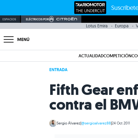
Suscríbete
ESPACIOS
ELÉCTRICOS POR
Lotus Emira
Europa
V
MENÚ
ACTUALIDAD
COMPETICIÓN
CO
ENTRADA
Fifth Gear en
contra el BM
Sergio Álvarez
|
@sergioalvarez88
|
24 Oct 2011