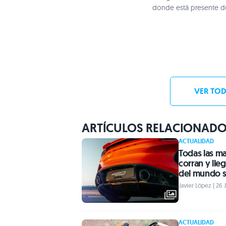
donde está presente 
VER TOD
ARTÍCULOS RELACIONAD
ACTUALIDAD
Todas las ma
corran y lle
del mundo s
Javier López | 26 
ACTUALIDAD