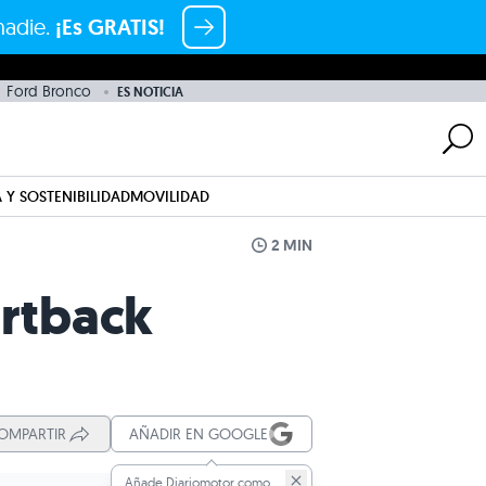
nadie.
¡Es GRATIS!
Ford Bronco
ES NOTICIA
 Y SOSTENIBILIDAD
MOVILIDAD
2 MIN
ortback
OMPARTIR
AÑADIR EN GOOGLE
Añade Diariomotor como