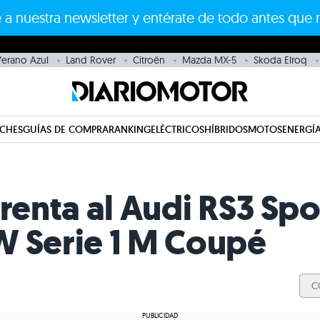
 a nuestra newsletter y entérate de todo antes que 
erano Azul
Land Rover
Citroën
Mazda MX-5
Skoda Elroq
CHES
GUÍAS DE COMPRA
RANKING
ELÉCTRICOS
HÍBRIDOS
MOTOS
ENERGÍA
frenta al Audi RS3 Sp
W Serie 1 M Coupé
C