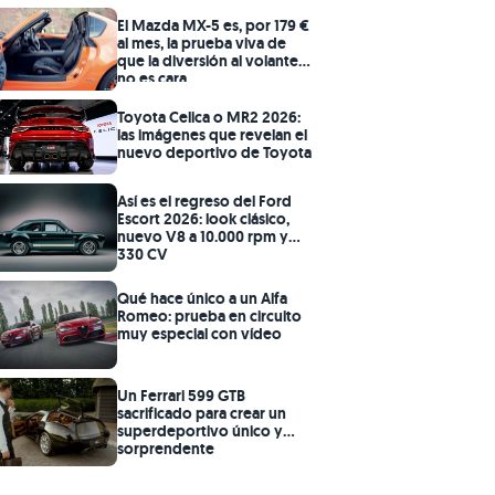
El Mazda MX-5 es, por 179 €
al mes, la prueba viva de
que la diversión al volante
no es cara
Toyota Celica o MR2 2026:
las imágenes que revelan el
nuevo deportivo de Toyota
Así es el regreso del Ford
Escort 2026: look clásico,
nuevo V8 a 10.000 rpm y
330 CV
Qué hace único a un Alfa
Romeo: prueba en circuito
muy especial con vídeo
Un Ferrari 599 GTB
sacrificado para crear un
superdeportivo único y
sorprendente