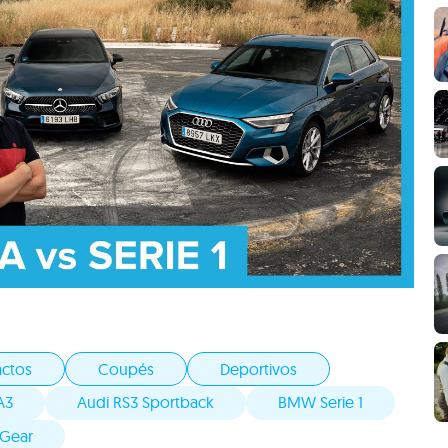
ctos
Coupés
Deportivos
A3
Audi RS3 Sportback
BMW Serie 1
 Gear