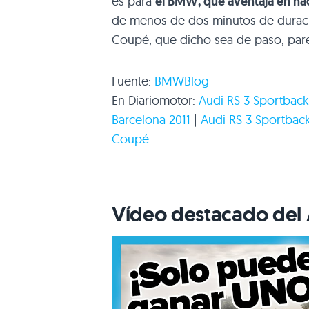
es para
el
BMW
, que aventaja en n
de menos de dos minutos de duració
Coupé, que dicho sea de paso, par
Fuente:
BMW
Blog
En Diariomotor:
Audi
RS 3
Sportback
Barcelona 2011
|
Audi
RS 3
Sportback
Coupé
Vídeo destacado del 