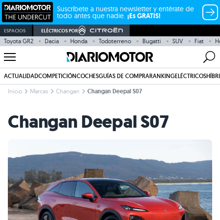
Suscríbete a nuestra newsletter y entérate de
todo antes que nadie.
¡Es GRATIS!
ESPACIOS
ELÉCTRICOS POR
Toyota GR2
Dacia
Honda
Todoterreno
Bugatti
SUV
Fiat
H
ACTUALIDAD
COMPETICIÓN
COCHES
GUÍAS DE COMPRA
RANKING
ELÉCTRICOS
HÍBR
Inicio
Marcas
Changan
Changan Deepal S07
Changan Deepal S07