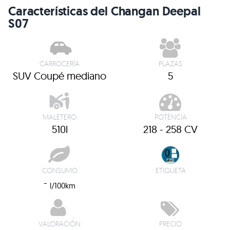
Características del Changan Deepal
S07
CARROCERÍA
PLAZAS
SUV Coupé mediano
5
MALETERO
POTENCIA
510l
218 - 258 CV
CONSUMO
ETIQUETA
-
l/100km
VALORACIÓN
PRECIO