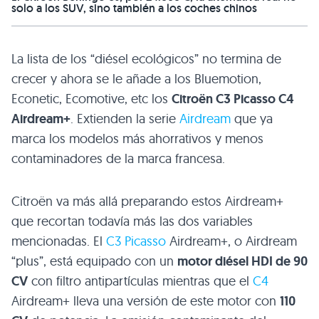
solo a los SUV, sino también a los coches chinos
La lista de los “diésel ecológicos” no termina de
crecer y ahora se le añade a los Bluemotion,
Econetic, Ecomotive, etc los
Citroën
C3
Picasso
C4
Airdream+
. Extienden la serie
Airdream
que ya
marca los modelos más ahorrativos y menos
contaminadores de la marca francesa.
Citroën va más allá preparando estos Airdream+
que recortan todavía más las dos variables
mencionadas. El
C3
Picasso
Airdream+, o Airdream
“plus”, está equipado con un
motor diésel
HDI
de 90
CV
con filtro antipartículas mientras que el
C4
Airdream+ lleva una versión de este motor con
110