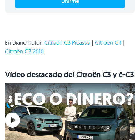
Unirme
En Diariomotor:
Citroën
C3
Picasso
|
Citroën C4
|
Citroën
C3 2010
Vídeo destacado del Citroën C3 y ë-C3