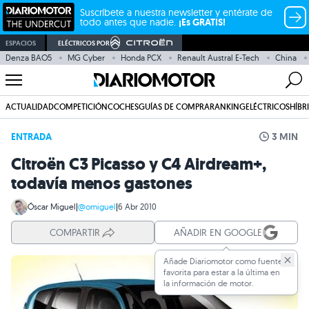
Suscríbete a nuestra newsletter y entérate de
todo antes que nadie.
¡Es GRATIS!
ESPACIOS
ELÉCTRICOS POR
Denza BAO5
MG Cyber
Honda PCX
Renault Austral E-Tech
China
ACTUALIDAD
COMPETICIÓN
COCHES
GUÍAS DE COMPRA
RANKING
ELÉCTRICOS
HÍBR
ENTRADA
3 MIN
Citroën C3 Picasso y C4 Airdream+,
todavía menos gastones
Óscar Miguel
|
@omiguel
|
6 Abr 2010
COMPARTIR
AÑADIR EN GOOGLE
Añade Diariomotor como fuente
favorita para estar a la última en
la información de motor.