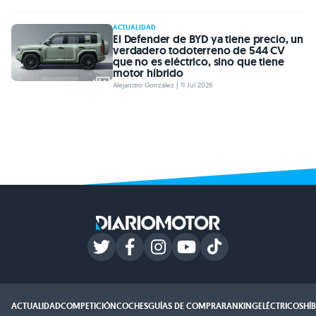
ACTUALIDAD
El Defender de BYD ya tiene precio, un
verdadero todoterreno de 544 CV
que no es eléctrico, sino que tiene
motor híbrido
Alejandro González | 11 Jul 2026
ACTUALIDAD
COMPETICIÓN
COCHES
GUÍAS DE COMPRA
RANKING
ELÉCTRICOS
HÍ