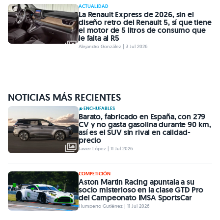
ACTUALIDAD
La Renault Express de 2026, sin el
diseño retro del Renault 5, sí que tiene
el motor de 5 litros de consumo que
le falta al R5
Alejandro González | 3 Jul 2026
NOTICIAS MÁS RECIENTES
ENCHUFABLES
Barato, fabricado en España, con 279
CV y no gasta gasolina durante 90 km,
así es el SUV sin rival en calidad-
precio
Javier López | 11 Jul 2026
COMPETICIÓN
Aston Martin Racing apuntala a su
socio misterioso en la clase GTD Pro
del Campeonato IMSA SportsCar
Humberto Gutiérrez | 11 Jul 2026