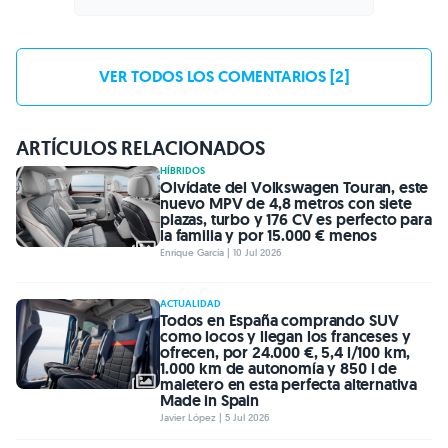
VER TODOS LOS COMENTARIOS [2]
ARTÍCULOS RELACIONADOS
HÍBRIDOS
Olvídate del Volkswagen Touran, este
nuevo MPV de 4,8 metros con siete
plazas, turbo y 176 CV es perfecto para
la familia y por 15.000 € menos
Enrique García | 10 Jul 2026
ACTUALIDAD
Todos en España comprando SUV
como locos y llegan los franceses y
ofrecen, por 24.000 €, 5,4 l/100 km,
1.000 km de autonomía y 850 l de
maletero en esta perfecta alternativa
Made in Spain
Javier López | 5 Jul 2026