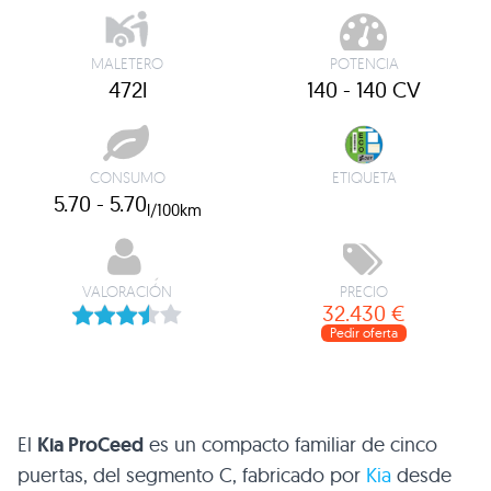
MALETERO
POTENCIA
472l
140 - 140 CV
CONSUMO
ETIQUETA
5.70 - 5.70
l/100km
VALORACIÓN
PRECIO
32.430 €
Pedir oferta
El
Kia ProCeed
es un compacto familiar de cinco
puertas, del segmento C, fabricado por
Kia
desde