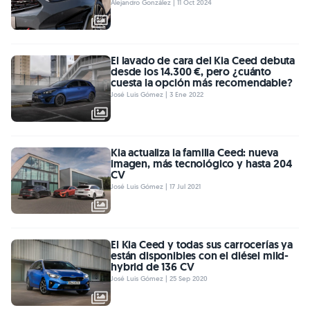
Alejandro González | 11 Oct 2024
El lavado de cara del Kia Ceed debuta
desde los 14.300 €, pero ¿cuánto
cuesta la opción más recomendable?
José Luis Gómez | 3 Ene 2022
Kia actualiza la familia Ceed: nueva
imagen, más tecnológico y hasta 204
CV
José Luis Gómez | 17 Jul 2021
El Kia Ceed y todas sus carrocerías ya
están disponibles con el diésel mild-
hybrid de 136 CV
José Luis Gómez | 25 Sep 2020