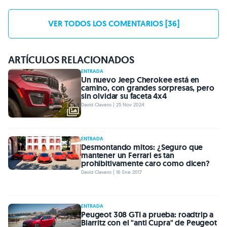
VER TODOS LOS COMENTARIOS [36]
ARTÍCULOS RELACIONADOS
ENTRADA
Un nuevo Jeep Cherokee está en
camino, con grandes sorpresas, pero
sin olvidar su faceta 4x4
David Clavero | 25 Nov 2024
ENTRADA
Desmontando mitos: ¿Seguro que
mantener un Ferrari es tan
prohibitivamente caro como dicen?
David Clavero | 16 Ene 2017
ENTRADA
Peugeot 308 GTI a prueba: roadtrip a
Biarritz con el "anti Cupra" de Peugeot