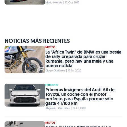
Mario Herraiz | 22 Oct 2016
NOTICIAS MÁS RECIENTES
MOTOS
La "Africa Twin" de BMW es una bestia
de rally preparada para cruzar
Rumanía, pero hay una mala y una
buena noticia
Diego Gutiérrez | 15 Jul 2026
HÍBRIDOS
Primeras imágenes del Audi A6 de
Toyota, un coche con el motor
perfecto para España porque sólo
gasta 4 l/100 km
Alejandro González | 15 Jul 2026
MOTOS