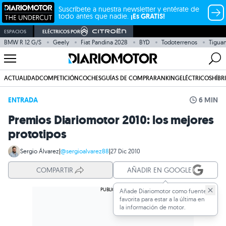
Suscríbete a nuestra newsletter y entérate de
todo antes que nadie.
¡Es GRATIS!
ESPACIOS
ELÉCTRICOS POR
BMW R 12 G/S
Geely
Fiat Pandina 2028
BYD
Todoterrenos
Tiguan
ACTUALIDAD
COMPETICIÓN
COCHES
GUÍAS DE COMPRA
RANKING
ELÉCTRICOS
HÍBR
ENTRADA
6 MIN
Premios Diariomotor 2010: los mejores
prototipos
Sergio Álvarez
|
@sergioalvarez88
|
27 Dic 2010
COMPARTIR
AÑADIR EN GOOGLE
Añade Diariomotor como fuente
favorita para estar a la última en
la información de motor.