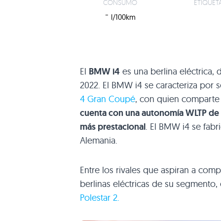
CONSUMO
ETIQUET
-
l/100km
El
BMW i4
es una berlina eléctrica,
2022. El BMW i4 se caracteriza por s
4 Gran Coupé
, con quien comparte l
cuenta con una autonomía WLTP de 
más prestacional
. El BMW i4 se fabr
Alemania.
Entre los rivales que aspiran a com
berlinas eléctricas de su segmento,
Polestar 2.