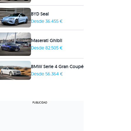
BYD Seal
Desde 36.455 €
Maserati Ghibli
Desde 82.505 €
BMW Serie 4 Gran Coupé
Desde 56.364 €