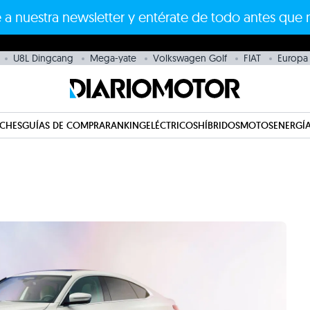
 a nuestra newsletter y entérate de todo antes que 
U8L Dingcang
Mega-yate
Volkswagen Golf
FIAT
Europa
CHES
GUÍAS DE COMPRA
RANKING
ELÉCTRICOS
HÍBRIDOS
MOTOS
ENERGÍA