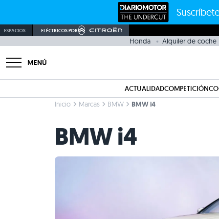
Suscríbete
ESPACIOS
ELÉCTRICOS POR
Honda
Alquiler de coche
MENÚ
ACTUALIDAD
COMPETICIÓN
CO
Inicio
Marcas
BMW
BMW i4
BMW i4