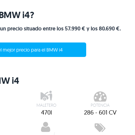
l BMW i4?
un precio situado entre los 57.990 € y los 80.690 €.
l mejor precio para el BMW i4
MW i4
MALETERO
POTENCIA
470l
286 - 601 CV